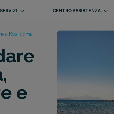
 SERVIZI
CENTRO ASSISTENZA
 a Kos: clima,
dare
,
e e