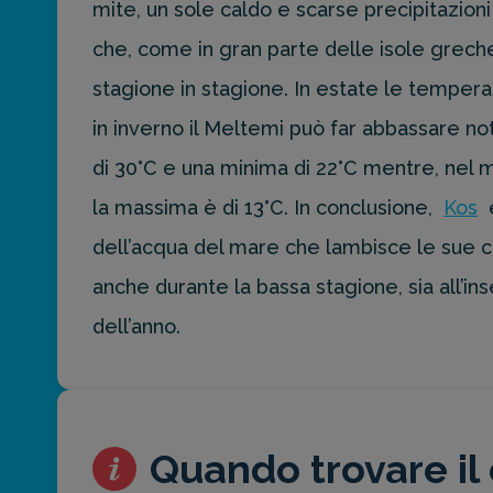
mite, un sole caldo e scarse precipitazioni
preventivo
personalizzato
che, come in gran parte delle isole greche,
per la tua
prossima
stagione in stagione. In estate le tempe
destinazione
in inverno il Meltemi può far abbassare 
di viaggio.
di 30°C e una minima di 22°C mentre, nel 
FAI
la massima è di 13°C. In conclusione,
Kos
è
PREVENTIVO
dell’acqua del mare che lambisce le sue co
anche durante la bassa stagione, sia all’ins
dell’anno.
Quando trovare il 