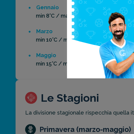
Gennaio
Fe
min 8°C / max 13°C
min
Marzo
Apr
min 10°C / max 15°C
min
Maggio
Gi
min 15°C / max 22°C
min
Le Stagioni
La divisione stagionale rispecchia quella i
Primavera (marzo-maggio)