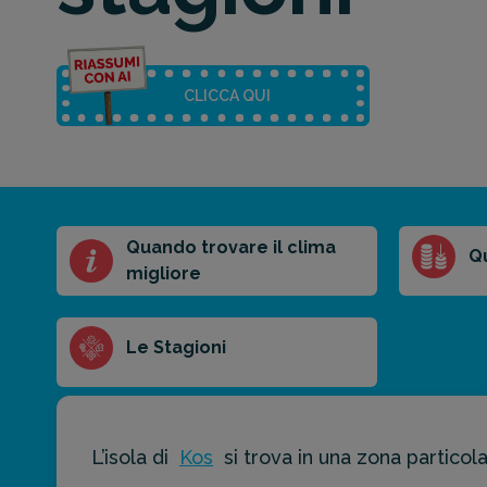
CLICCA QUI
Quando trovare il clima
Riassunto
Q
migliore
dell'articolo
Scegli il formato
del riassunto
Le Stagioni
Breve
Medio
Punti chiave
L’isola di
Kos
si trova in una zona particol
Ottieni un