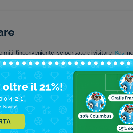
are
o miti, l’inconveniente, se pensate di visitare
Kos
ne
e spesso si trasformano in veri e propri temporali.
dovuto abbigliamento potrete affrontare qualche preci
oltre il 21%!
ll’isola. In caso evitate fine ottobre e novembre, q
tro 4-2-1
1 Novità!
ERTA
ie