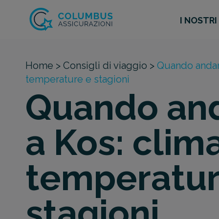
I NOSTRI
Home >
Consigli di viaggio >
Quando andare
temperature e stagioni
Quando an
a Kos: clima
temperatur
stagioni