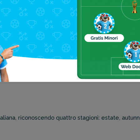
bbraio
Luglio
 7°C / max 12°C
min 21°C / max 30°C
ile
Settembre
 12°C / max 18°C
min 20°C / max 27°C
ugno
Novembre
 19°C / max 27°C
min 12°C / max 22°C
taliana, riconoscendo quattro stagioni: estate, autun