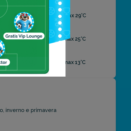
Agosto
min 20°C / max 29°C
Ottobre
min 16°C / max 25°C
Dicembre
min 10°C / max 13°C
no, inverno e primavera