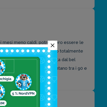
i mesi meno caldi, potrebbero essere le
 In realtà non vi sconsigliamo totalmente
pitazione che è subito seguita dal bel
uando le precipitazioni ammontano tra i 90 e