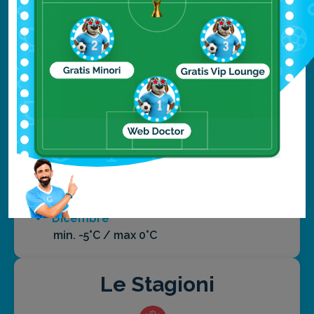
Agosto
min. 12°C / max 20°C
Settembre
min. 7°C / max 15°C
Ottobre
min. 3°C / max 9°C
Novembre
min. -1°C / max 3°C
Dicembre
min. -5°C / max 0°C
Le Stagioni