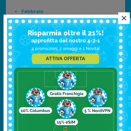
Febbraio
min. -8°C / max -2°C
Risparmia oltre il 21%!
Marzo
min. -4°C / max 2°C
approfitta del nostro 4-2-1
4 promozioni, 2 omaggi e 1 Novità!
Aprile
ATTIVA OFFERTA
min. 0°C / max 8°C
Maggio
min. 5°C / max 15°
Giugno
min. 10°C / max 19°C
Luglio
min. 12°C / max 21°C