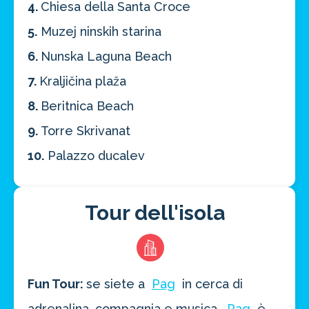
4.
Chiesa della Santa Croce
5.
Muzej ninskih starina
6.
Nunska Laguna Beach
7.
Kraljičina plaža
8.
Beritnica Beach
9.
Torre Skrivanat
10.
Palazzo ducalev
Risparmia oltre il 21%!
approfitta del nostro 4-2-1
Tour dell'isola
4 promozioni, 2 omaggi e 1 Novità!
ATTIVA OFFERTA
Fun Tour:
se siete a
Pag
in cerca di
adrenalina, compagnia e musica,
Pag
è