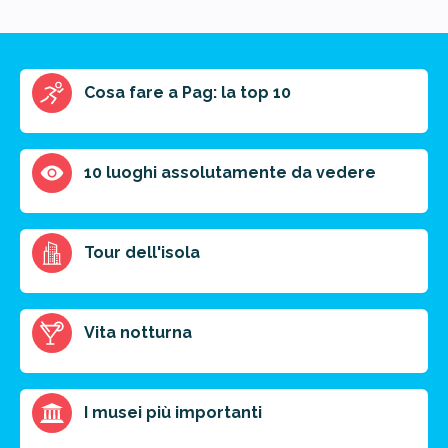
Riassunto dell'articolo
Cosa fare a Pag: la top 10
Scegli il formato del riassunto
Breve
Medio
Punti chiave
10 luoghi assolutamente da vedere
Ottieni un preventivo personalizzato per la tua
Tour dell'isola
prossima destinazione di viaggio.
FAI PREVENTIVO
Vita notturna
I musei più importanti