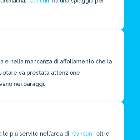
adrenalina.
Cancun
ha una spiaggia per
ma e nella mancanza di affollamento che la
 nuotare va prestata attenzione
vano nei paraggi.
 le più servite nell’area di
Cancun
: oltre