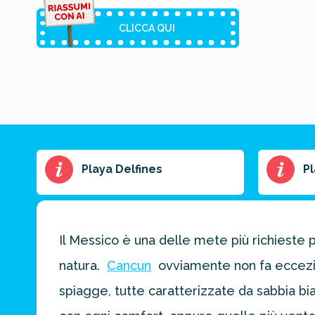
CLICCA QUI
Riassunto
Playa Delfines
Pl
dell'articolo
Scegli il formato
del riassunto
Il Messico è una delle mete più richieste pe
Breve
Medio
Punti chiave
natura.
Cancun
ovviamente non fa eccezione
spiagge, tutte caratterizzate da sabbia bia
Ottieni un