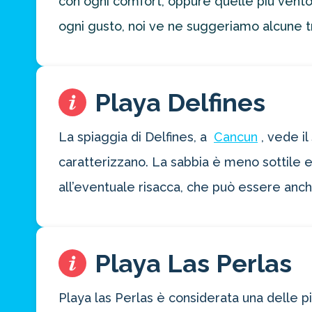
con ogni comfort, oppure quelle più ventos
preventivo
ogni gusto, noi ve ne suggeriamo alcune tr
personalizzato
per la tua
prossima
destinazione
di viaggio.
Playa Delfines
FAI
La spiaggia di Delfines, a
Cancun
, vede i
PREVENTIVO
caratterizzano. La sabbia è meno sottile e 
all’eventuale risacca, che può essere anch
Playa Las Perlas
Playa las Perlas è considerata una delle pi