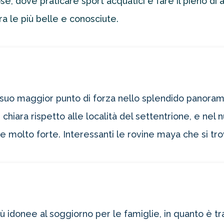
e, dove praticare sport acquatici e fare il pieno di 
a le più belle e conosciute.
l suo maggior punto di forza nello splendido panora
chiara rispetto alle località del settentrione, e nel
e molto forte. Interessanti le rovine maya che si tro
ù idonee al soggiorno per le famiglie, in quanto è tra