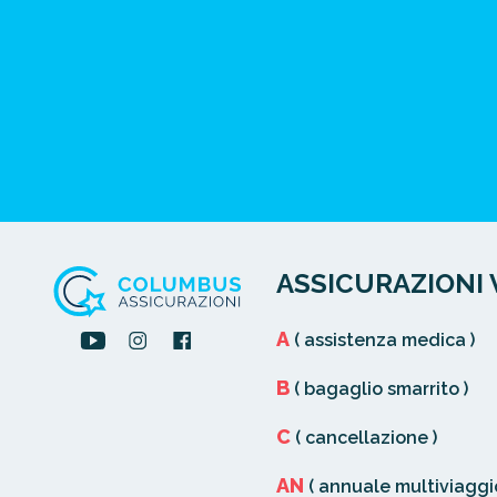
ASSICURAZIONI 
A
( assistenza medica )
B
( bagaglio smarrito )
C
( cancellazione )
AN
( annuale multiviaggio