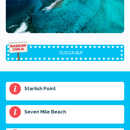
CLICCA QUI
Riassunto dell'articolo
Starfish Point
Scegli il formato del riassunto
Breve
Medio
Punti chiave
Seven Mile Beach