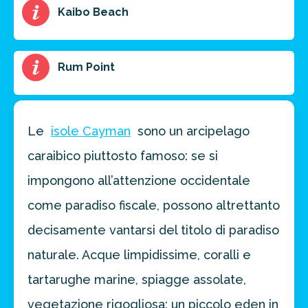
Ottieni un preventivo personalizzato per la tua
Kaibo Beach
prossima destinazione di viaggio.
FAI PREVENTIVO
Rum Point
Le
isole Cayman
sono un arcipelago
caraibico piuttosto famoso: se si
impongono all’attenzione occidentale
come paradiso fiscale, possono altrettanto
decisamente vantarsi del titolo di paradiso
naturale. Acque limpidissime, coralli e
tartarughe marine, spiagge assolate,
vegetazione rigogliosa: un piccolo eden in