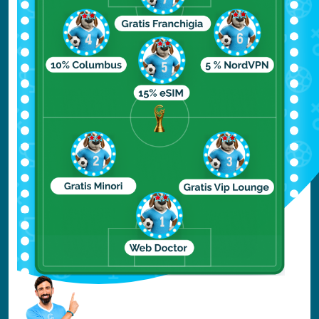
In un elenco delle più belle spiagge di
Cuba
, impossibile non citare Varadero
Beach: ancor più che per la sua bellezza
naturale, infatti, Varadero Beach è nota
come punta di diamante di quello che è un
vero e proprio villaggio-resort dei Caraibi,
il più esteso della zona. Il posto dove
sperimentare una vita da spiaggia
incentrata non tanto sul contatto con la
natura quanto su hotel lussuosi, piscine e
tutti i comfort.