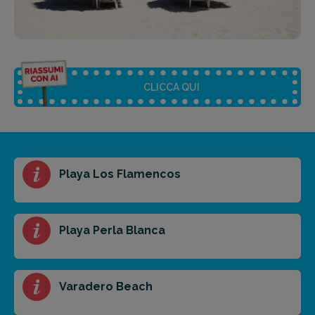
CLICCA QUI
Riassunto dell'articolo
Playa Los Flamencos
Scegli il formato del riassunto
Breve
Medio
Punti chiave
Playa Perla Blanca
Ottieni un preventivo personalizzato per la tua
Varadero Beach
prossima destinazione di viaggio.