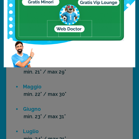
min. 19° / max 26°
Febbraio
min. 19° / max 26°
Marzo
min. 20° / max 28°
Aprile
min. 21° / max 29°
Maggio
min. 22° / max 30°
Giugno
min. 23° / max 31°
Luglio
min. 24° / max 31°