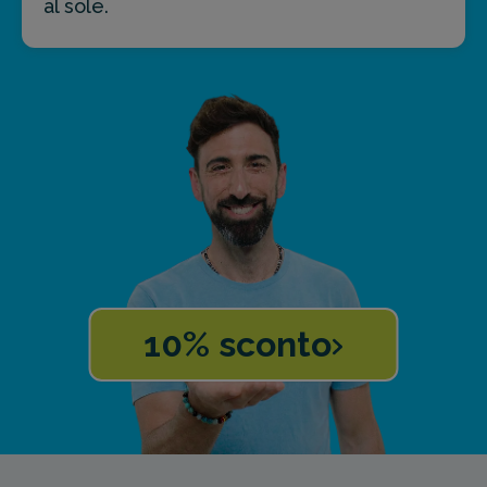
al sole.
10% sconto