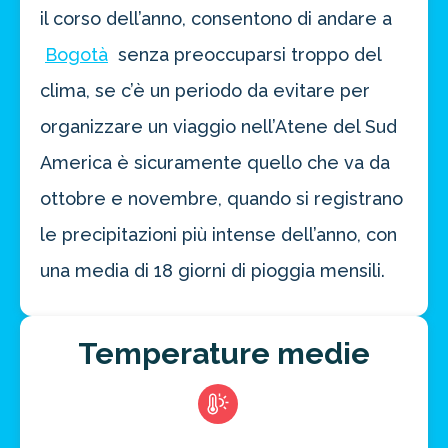
il corso dell’anno, consentono di andare a
Bogotà
senza preoccuparsi troppo del
clima, se c’è un periodo da evitare per
organizzare un viaggio nell’Atene del Sud
America è sicuramente quello che va da
Risparmia oltre il 21%!
ottobre e novembre, quando si registrano
approfitta del nostro 4-2-1
4 promozioni, 2 omaggi e 1 Novità!
le precipitazioni più intense dell’anno, con
ATTIVA OFFERTA
una media di 18 giorni di pioggia mensili.
Temperature medie