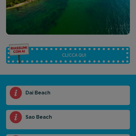
CLICCA QUI
Riassunto dell'articolo
Dai Beach
Scegli il formato del riassunto
Breve
Medio
Punti chiave
Sao Beach
Ottieni un preventivo personalizzato per la tua