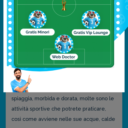
Questa spiaggia sorge nell’area più
turistica dell’isola, vicina alla città. Accanto
ad essa, infatti, numerosi sono i lussuosi
resort e gli hotel, così come altrettanto
numerosi sono i servizi che si offrono: la
spiaggia di Long Beach in effetti è l’ideale
per una vacanza in famiglia, dove avrete
tutto a portata di mano: bar, bagni,
ristoranti, animazione e molto altro. Sulla
spiaggia, morbida e dorata, molte sono le
attività sportive che potrete praticare,
così come avviene nelle sue acque, calde