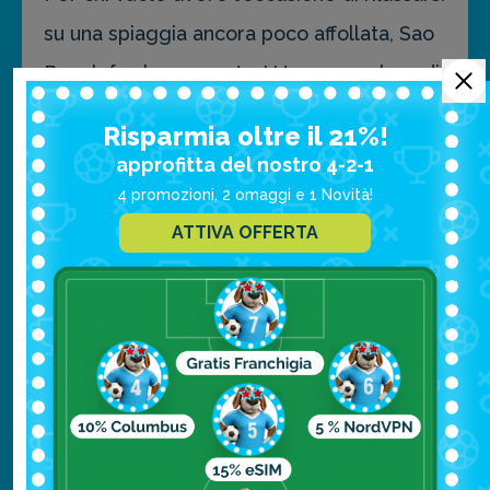
su una spiaggia ancora poco affollata, Sao
Beach fa al caso vostro! Una mezzaluna di
sabbia bianca racchiude un mare poco
Risparmia oltre il 21%!
profondo e calmo. Relax è la parola
approfitta del nostro 4-2-1
d’ordine qua, come prendere il sole e fare
4 promozioni, 2 omaggi e 1 Novità!
un bagno nelle acque azzurre del mare
ATTIVA OFFERTA
sono le attività preferite per chi sceglie
questa spiaggia!
Long Beach