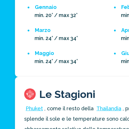
Gennaio
Fe
min. 20° / max 32°
min
Marzo
Apr
min. 24° / max 34°
min
Maggio
Gi
min. 24° / max 34°
min
Le Stagioni
Phuket
, come il resto della
Thailandia
, 
splende il sole e le temperature sono cald