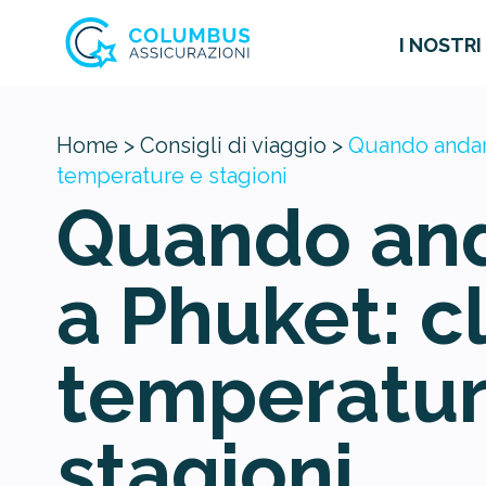
I NOSTRI
Home >
Consigli di viaggio >
Quando andare
temperature e stagioni
Quando an
a Phuket: c
temperatur
stagioni