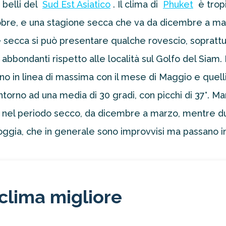
 belli del
Sud Est Asiatico
. Il clima di
Phuket
è tropi
re, e una stagione secca che va da dicembre a marzo
 secca si può presentare qualche rovescio, sopratt
bondanti rispetto alle località sul Golfo del Siam. In
ono in linea di massima con il mese di Maggio e que
orno ad una media di 30 gradi, con picchi di 37°. Mar
e nel periodo secco, da dicembre a marzo, mentre dur
oggia, che in generale sono improvvisi ma passano in
clima migliore