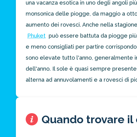
una vacanza esotica in uno degli angoli più
preventivo
personalizzato
monsonica delle piogge, da maggio a ottob
per la tua
prossima
aumento dei rovesci. Anche nella stagione
destinazione
Phuket
può essere battuta da piogge più ab
di viaggio.
e meno consigliati per partire corrispond
FAI
sono elevate tutto l'anno, generalmente int
PREVENTIVO
dell'anno. Il sole è quasi sempre present
alterna ad annuvolamenti e a rovesci di pi
Quando trovare il 