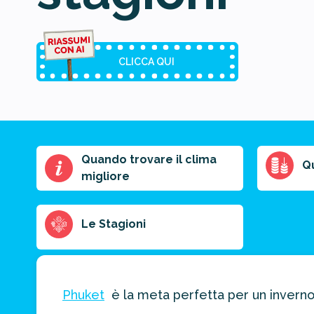
CLICCA QUI
Quando trovare il clima
Riassunto
Q
migliore
dell'articolo
Scegli il formato
del riassunto
Le Stagioni
Breve
Medio
Punti chiave
Phuket
è la meta perfetta per un inverno 
Ottieni un