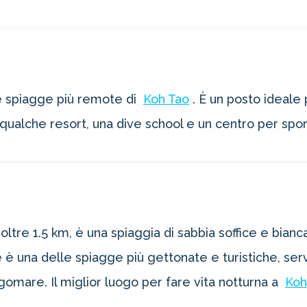
lle spiagge più remote di
Koh Tao
. È un posto ideale p
ti qualche resort, una dive school e un centro per spo
a oltre 1.5 km, è una spiaggia di sabbia soffice e bian
ee è una delle spiagge più gettonate e turistiche, servi
ungomare. Il miglior luogo per fare vita notturna a
Koh