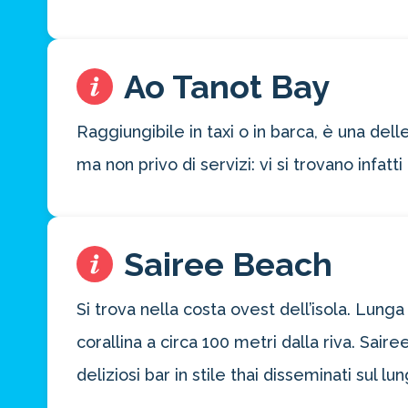
per la tua
prossima
destinazione
di viaggio.
Ao Tanot Bay
FAI
Raggiungibile in taxi o in barca, è una de
PREVENTIVO
ma non privo di servizi: vi si trovano infat
Sairee Beach
Si trova nella costa ovest dell’isola. Lung
corallina a circa 100 metri dalla riva. Sair
deliziosi bar in stile thai disseminati sul l