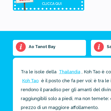
CLICCA QUI
Riassunto
Ao Tanot Bay
S
dell'articolo
Scegli il formato
del riassunto
Tra le isole della
Thailandia
, Koh Tao è co
Breve
Medio
Punti chiave
Koh Tao
è il posto che fa per voi: è tra le 
rendono il paradiso per gli amanti del divi
Ottieni un
raggiungibili solo a piedi, ma non temete:
preventivo
prezzo di un maggiore affollamento.
personalizzato