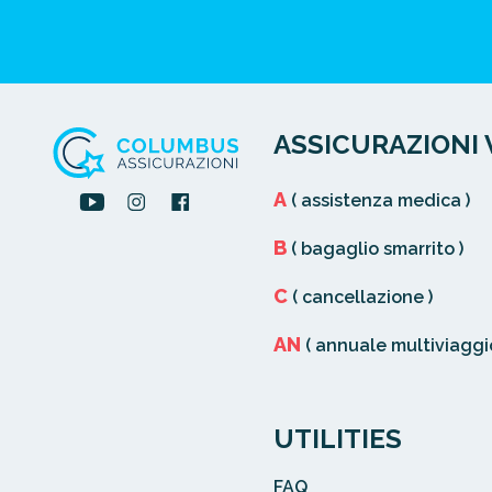
ASSICURAZIONI 
A
( assistenza medica )
B
( bagaglio smarrito )
C
( cancellazione )
AN
( annuale multiviaggio
UTILITIES
FAQ