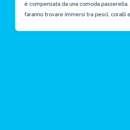
è compensata da una comoda passerella, c
faranno trovare immersi tra pesci, corall