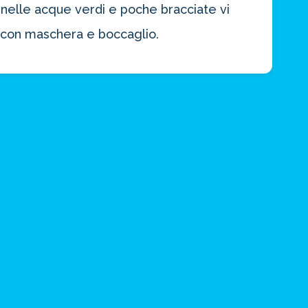
nelle acque verdi e poche bracciate vi
e con maschera e boccaglio.