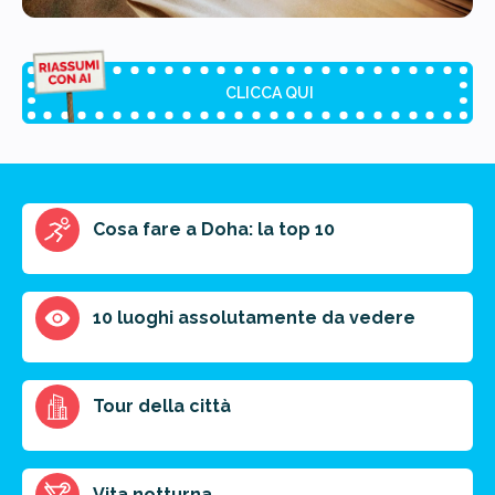
CLICCA QUI
Riassunto dell'articolo
Cosa fare a Doha: la top 10
Scegli il formato del riassunto
Breve
Medio
Punti chiave
10 luoghi assolutamente da vedere
Ottieni un preventivo personalizzato per la tua
Tour della città
prossima destinazione di viaggio.
FAI PREVENTIVO
Vita notturna