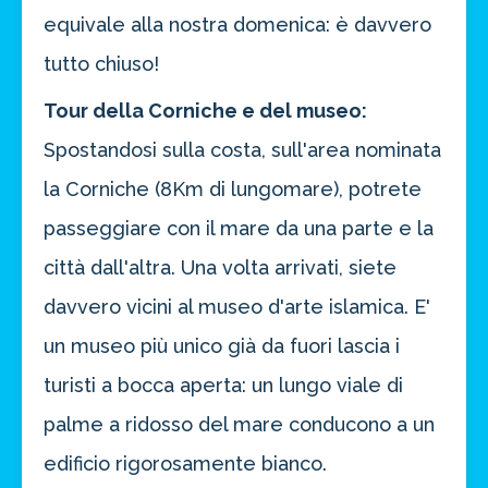
equivale alla nostra domenica: è davvero
tutto chiuso!
Tour della Corniche e del museo:
Spostandosi sulla costa, sull'area nominata
la Corniche (8Km di lungomare), potrete
passeggiare con il mare da una parte e la
città dall'altra. Una volta arrivati, siete
davvero vicini al museo d'arte islamica. E'
Risparmia oltre il 21%!
un museo più unico già da fuori lascia i
approfitta del nostro 4-2-1
turisti a bocca aperta: un lungo viale di
4 promozioni, 2 omaggi e 1 Novità!
palme a ridosso del mare conducono a un
ATTIVA OFFERTA
edificio rigorosamente bianco.