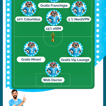
acquatici, dalla canoa al windsurf, dallo sci
d’acqua alla vela, passando per attività
particolari come le banana rides. In mezzo
a tanti intrattenimenti, comunque, non ci si
può esimere dal trascorrere
semplicemente del tempo in relax sulle
splendide spiagge dell’isola. Rasdhoo
infatti presenta, come in tutte le
Maldive
,
sabbie fini e bianchissime, in cui alternare
la tintarella ai tuffi nelle splendide acque
turchesi, riposandosi ogni tanto all’ombra
delle palme. Questo paradiso naturale può