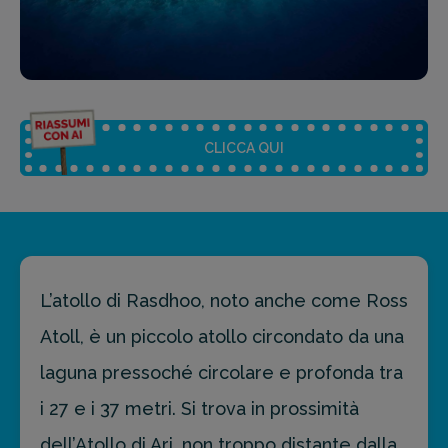
CLICCA QUI
Riassunto dell'articolo
Scegli il formato del riassunto
L’atollo di Rasdhoo, noto anche come Ross
Breve
Medio
Punti chiave
Atoll, è un piccolo atollo circondato da una
laguna pressoché circolare e profonda tra
i 27 e i 37 metri. Si trova in prossimità
Ottieni un preventivo personalizzato per la tua
prossima destinazione di viaggio.
dell’Atollo di Ari, non troppo distante dalla