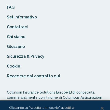
FAQ
Set Informativo
Contattaci
Chi siamo
Glossario
Sicurezza & Privacy
Cookie
Recedere dal contratto qui
Collinson Insurance Solutions Europe Ltd, conosciuta
commercialmente con il nome di Columbus Assicurazioni,
è autorizzata e regolata dal Malta Financial Services
Authority in qualità di agente assicurativo (Distribution Act
Cliccando su “Accetta tutti i cookie”, accetti la