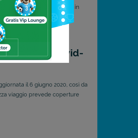
onavirus (COVID-19) o se sia in
rsi.
 in caso di Covid-
ggiornata il 6 giugno 2020, così da
izza viaggio prevede coperture