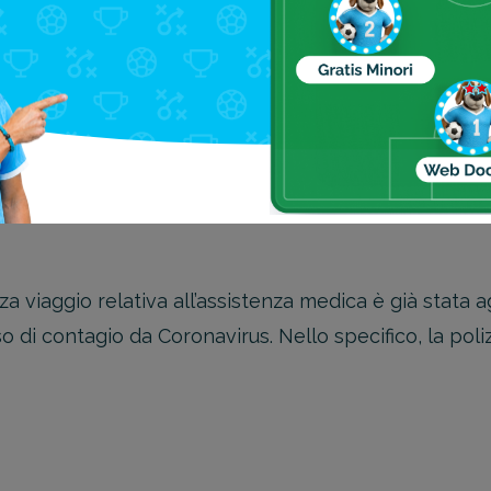
 dopo aver ricevuto un risultato positivo del test Cor
us (COVID-19) ed il Suo viaggio inizia entro 14 giorni.
ture a seguito di un avviso di un Governo di autoisola
ta per le spese mediche anche
 viaggio relativa all’assistenza medica è già stata a
 di contagio da Coronavirus. Nello specifico, la pol