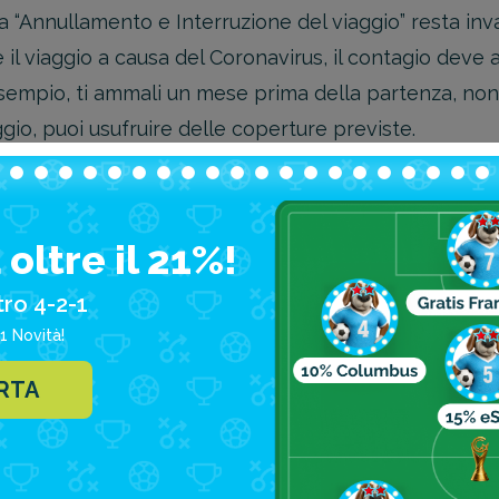
a “Annullamento e Interruzione del viaggio” resta inva
il viaggio a causa del Coronavirus, il contagio deve 
sempio, ti ammali un mese prima della partenza, non 
gio, puoi usufruire delle coperture previste.
19, cosa non copre la polizza
oltre il 21%!
e paragrafo, per poter richiedere il rimborso delle 
lla data prevista per la partenza, oppure durante il 
tro 4-2-1
1 Novità!
zioni sempre aggiornate su coperture e massimali sono 
ERTA
gaglio e Cancellazione fuori Italia
” e all’interno delle
, segnaliamo che la polizza non copre l’eventuale acqu
esenza del coronavirus, così come non sono previsti rim