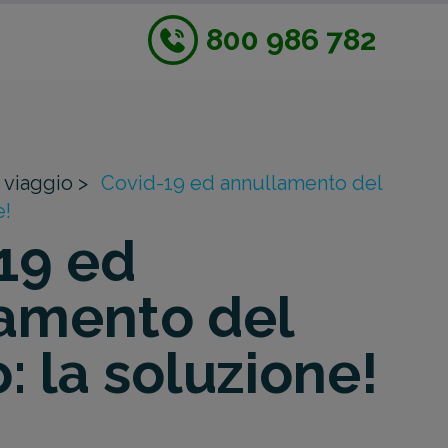
800 986 782
 viaggio >
Covid-19 ed annullamento del
e!
19 ed
amento del
: la soluzione!