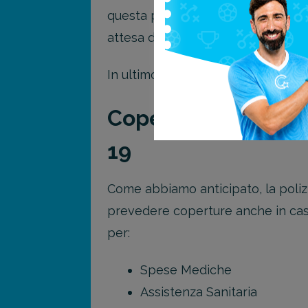
questa polizza o prenota il viaggio
attesa dell’esito del test Coronavir
In ultimo, non sono previste coper
Copertura illimita
19
Come abbiamo anticipato, la polizza
prevedere coperture anche in caso
per:
Spese Mediche
Assistenza Sanitaria