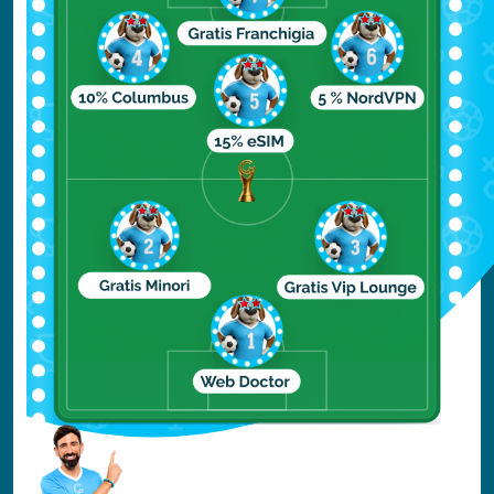
Mete low cost Grecia: 5 isole economiche
per l’estate
”.
Tallinn, il Medioevo del
Baltico
La
capitale dell’Estonia
sembra uscita da un
libro illustrato: uno dei centri storici
medievali meglio conservati d’Europa, fatto
di mura, torri gotiche e vicoli racchiusi in un
perimetro compatto, ideale per un weekend
lungo.
Perché visitarla:
il primo giorno è tutto