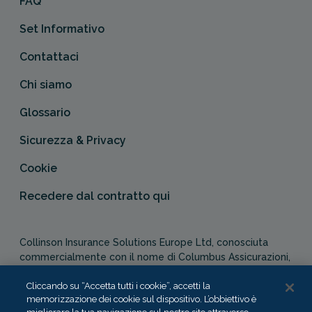
FAQ
Set Informativo
Contattaci
Chi siamo
Glossario
Sicurezza & Privacy
Cookie
Recedere dal contratto qui
Collinson Insurance Solutions Europe Ltd, conosciuta
commercialmente con il nome di Columbus Assicurazioni,
è autorizzata e regolata dal Malta Financial Services
Authority in qualità di agente assicurativo (Distribution Act
Cliccando su “Accetta tutti i cookie”, accetti la
memorizzazione dei cookie sul dispositivo. L’obbiettivo è
-Cap. 487). In Italia, Columbus Assicurazioni è soggetta