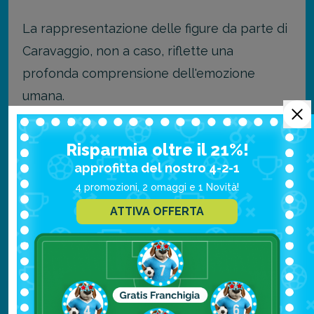
La rappresentazione delle figure da parte di
Caravaggio, non a caso, riflette una
profonda comprensione dell'emozione
umana.
L'espressione piena di terrore di Salomè,
Risparmia oltre il 21%!
che è presente per ricevere la testa di
approfitta del nostro 4-2-1
Giovanni Battista, e le varie reazioni degli
4 promozioni, 2 omaggi e 1 Novità!
altri spettatori, aggiungono strati di
ATTIVA OFFERTA
complessità alla narrazione.
Nel dipinto, Caravaggio include anche se
stesso come uno degli osservatori,
sottolineando ulteriormente il collegamento