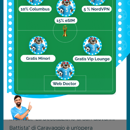
personale e la riflessione sulla mortalità e la
redenzione.
Inoltre, "La Decollazione di San Giovanni
Battista" è un dipinto noto per essere l'unico
lavoro
firmato da Caravaggio
.
Proprio per quest'opera, ha scelto di firmare
il suo nome nel sangue che scorre dal collo
del Battista, un gesto che sottolinea il
significato personale per l'artista e mette in
luce il suo spirito innovativo.
In sintesi, "La Decollazione di San Giovanni
Battista" di Caravaggio è un'opera