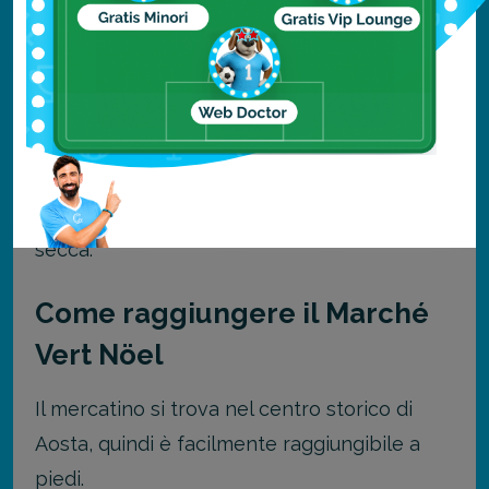
Tra i principali piatti da non perdere
segnaliamo la Polenta concia, una polenta
arricchita con formaggio fontina, burro e
latte, servita calda e fumante e le Torte di
Natale, Dolci tipici della tradizione locale,
preparati con mandorle, nocciole e frutta
secca.
Come raggiungere il Marché
Vert Nöel
Il mercatino si trova nel centro storico di
Aosta, quindi è facilmente raggiungibile a
piedi.