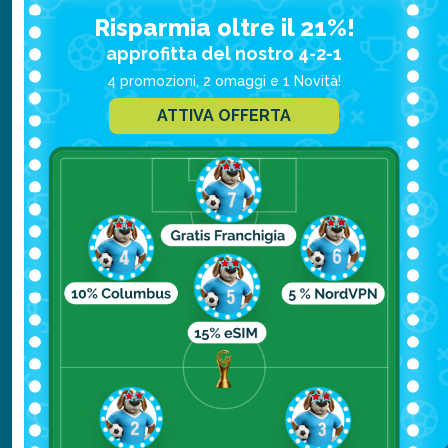
prodotti artigianali, dolci tipici, oggetti
Risparmia oltre il 21%!
per la casa e molto altro ancora.
approfitta del nostro 4-2-1
I concerti
: Ogni sera si esibiscono
4 promozioni, 2 omaggi e 1 Novità!
artisti locali e internazionali, per creare
ATTIVA OFFERTA
un'atmosfera ancora più magica.
Il Villaggio di Babbo Natale
: Un'area
dedicata ai bambini, dove possono
incontrare Babbo Natale, le sue renne
e i suoi elfi.
Cosa mangiare
Il Marché Vert Nöel è il posto perfetto per
assaggiare i sapori tipici della tradizione
valdostana.