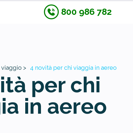
800 986 782
 viaggio >
4 novità per chi viaggia in aereo
ità per chi
ia in aereo