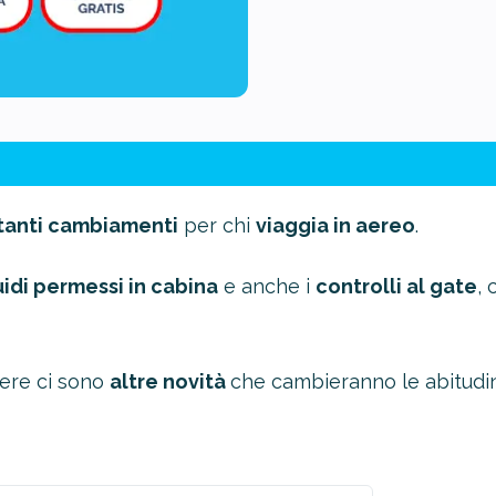
tanti cambiamenti
per chi
viaggia in aereo
.
quidi permessi in cabina
e anche i
controlli al gate
, 
iere ci sono
altre novità
che cambieranno le abitudini 