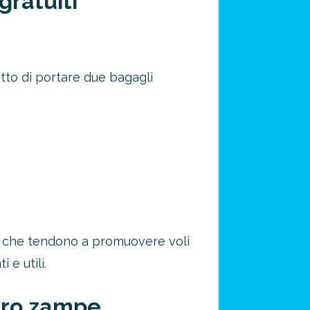
gratuiti
itto di portare due bagagli
i che tendono a promuovere voli
e utili.
ttro zampe