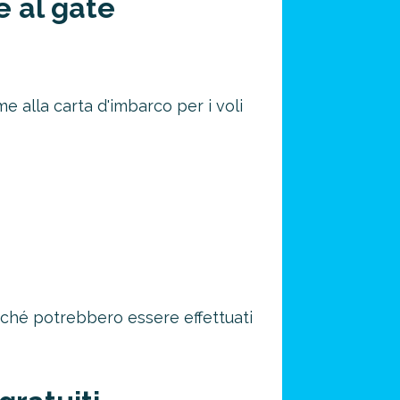
e al gate
e alla carta d'imbarco per i voli
iché potrebbero essere effettuati