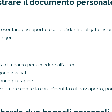
ostrare il documento personal
.
resentare passaporto o carta d'identità al gate insiem
hengen.
ta d'imbarco per accedere all'aereo
oltre il 21%!
gono invariati
anno più rapide
tro 4-2-1
empre con te la cara d’identità o il passaporto, po
1 Novità!
ERTA