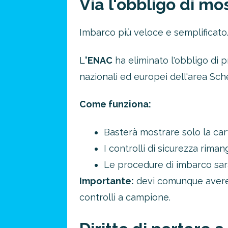
Via l'obbligo di m
Imbarco più veloce e semplificato
L
'ENAC
ha eliminato l'obbligo di p
nazionali ed europei dell'area Sc
Come funziona:
Basterà mostrare solo la car
Risparmia 
I controlli di sicurezza riman
Le procedure di imbarco sar
approfitta del nos
Importante:
devi comunque avere s
4 promozioni, 2 omaggi e 
controlli a campione.
ATTIVA OFF