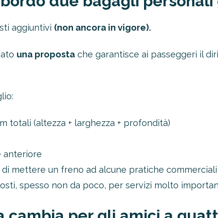
a bordo due bagagli personali 
ti aggiuntivi
(non ancora in vigore).
vato
una proposta
che garantisce ai passeggeri il dir
lio:
m totali (altezza + larghezza + profondità)
e anteriore
a di mettere un freno ad alcune pratiche commercial
ti, spesso non da poco, per servizi molto importanti 
sa cambia per gli amici a qua