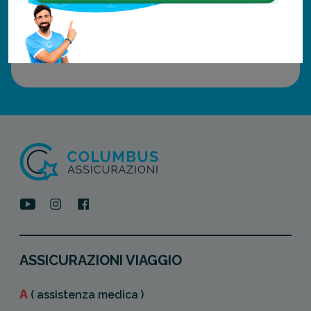
ASSICURAZIONI VIAGGIO
A
( assistenza medica )