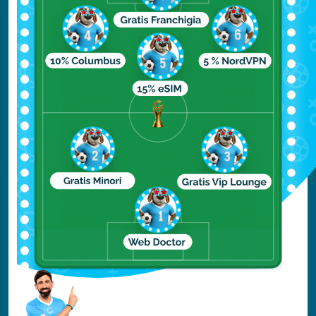
diretto oppure rimborso?
Per quanto riguarda le spese mediche,
Columbus Assicurazioni garantisce il
pagamento diretto delle spese in caso di
ricovero ospedaliero. Per le spese minori
(visite mediche o acquisto farmaci, ad
esempio), invece, è più facile anticipare il
costo di queste spese che Le verranno
successivamente rimborsate - previa
verifica delle condizioni contrattuali- al
rientro del suo viaggio, per questo è
necessario conservare le ricevute.
5 - Se non riesco a contattarvi
nell'immediato, sono coperto?