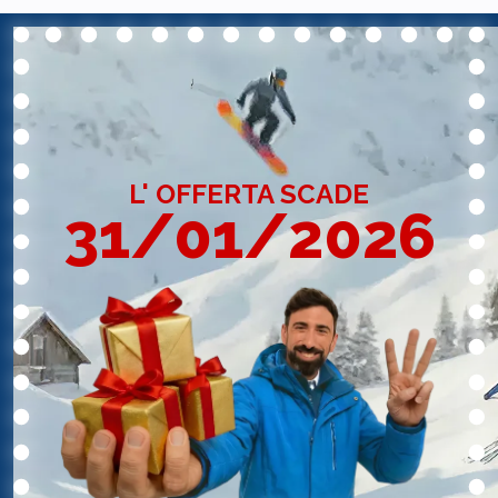
Le nostre polizze,
a partire da €9
, sono
già tra le più vantaggiose sul mercato.
Con noi le spese mediche
sono illimitate
e l
'annullamento
del viaggio è coperto
fino a
€2000.
L' OFFERTA SCADE
31/01/2026