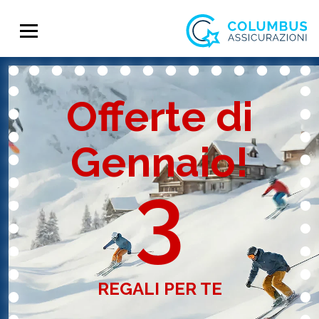
Offerte di
Gennaio!
3
REGALI PER TE