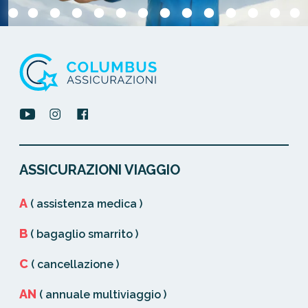
ASSICURAZIONI VIAGGIO
A
( assistenza medica )
B
( bagaglio smarrito )
C
( cancellazione )
AN
( annuale multiviaggio )