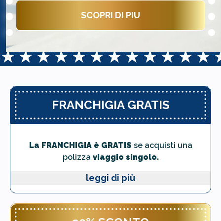
SCOPRI DI PIU
★
★
★
★
★
★
★
★
★
★
★
★
FRANCHIGIA GRATIS
La FRANCHIGIA è GRATIS
se acquisti una
polizza
viaggio singolo.
leggi di più
La franchigia è circa
l'11% del valore
della polizza .
Questa promozione, abbinata al 10% di