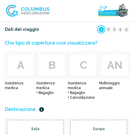
3
Dati del viaggio
1
2
4
5
Che tipo di copertura vuoi visualizzare?
A
B
C
AN
Assistenza
Assistenza
Assistenza
Multiviaggio
medica
medica
medica
annuale
+ Bagaglio
+ Bagaglio
+ Cancellazione
Destinazione
Italia
Europa