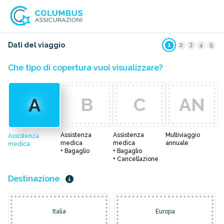
3
Dati del viaggio
1
2
4
5
Che tipo di copertura vuoi visualizzare?
B
C
AN
A
Assistenza
Assistenza
Multiviaggio
Assistenza
medica
medica
annuale
medica
+ Bagaglio
+ Bagaglio
+ Cancellazione
Destinazione
Italia
Europa