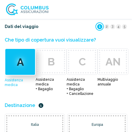
3
Dati del viaggio
1
2
4
5
Che tipo di copertura vuoi visualizzare?
B
C
AN
A
Assistenza
Assistenza
Multiviaggio
Assistenza
medica
medica
annuale
medica
+ Bagaglio
+ Bagaglio
+ Cancellazione
Destinazione
Italia
Europa