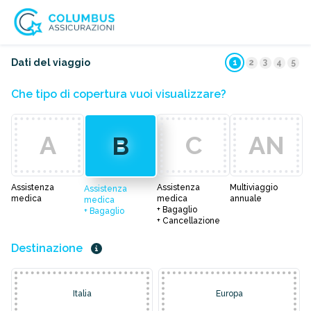
3
Dati del viaggio
1
2
4
5
Che tipo di copertura vuoi visualizzare?
A
C
AN
B
Assistenza
Assistenza
Multiviaggio
Assistenza
medica
medica
annuale
medica
+ Bagaglio
+ Bagaglio
+ Cancellazione
Destinazione
Italia
Europa