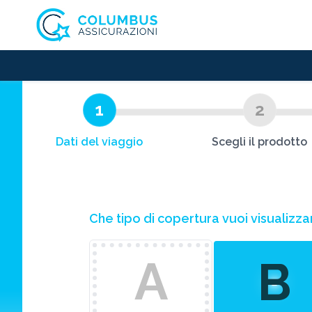
1
2
Dati del viaggio
Scegli il prodotto
Che tipo di copertura vuoi visual
A
B