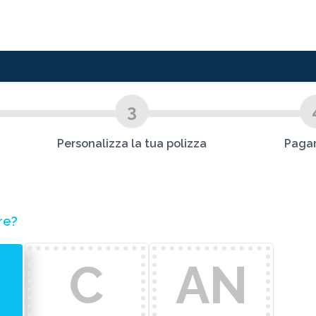
3
Personalizza la tua polizza
Paga
izzare?
C
AN