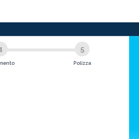
4
5
mento
Polizza