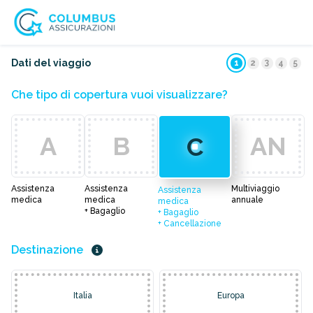
3
Dati del viaggio
1
2
4
5
Che tipo di copertura vuoi visualizzare?
A
B
AN
C
Assistenza
Assistenza
Multiviaggio
Assistenza
medica
medica
annuale
medica
+ Bagaglio
+ Bagaglio
+ Cancellazione
Destinazione
Italia
Europa