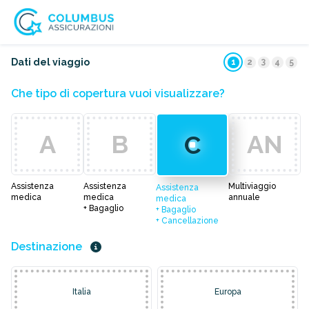
3
Dati del viaggio
1
2
4
5
Che tipo di copertura vuoi visualizzare?
A
B
AN
C
Assistenza
Assistenza
Multiviaggio
Assistenza
medica
medica
annuale
medica
+ Bagaglio
+ Bagaglio
+ Cancellazione
Destinazione
Italia
Europa