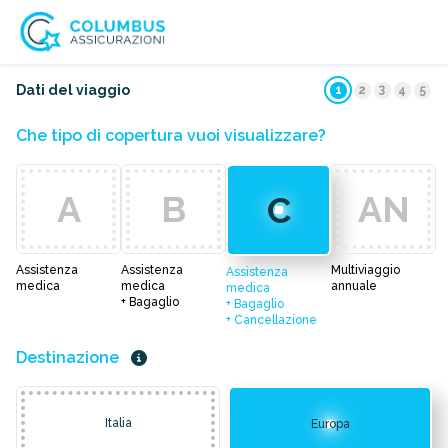
3
Dati del viaggio
1
2
4
5
Che tipo di copertura vuoi visualizzare?
A
B
AN
C
Assistenza
Assistenza
Multiviaggio
Assistenza
medica
medica
annuale
medica
+ Bagaglio
+ Bagaglio
+ Cancellazione
Destinazione
Italia
Europa