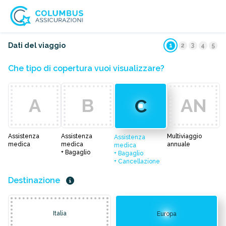
3
Dati del viaggio
1
2
4
5
Che tipo di copertura vuoi visualizzare?
A
B
AN
C
Assistenza
Assistenza
Multiviaggio
Assistenza
medica
medica
annuale
medica
+ Bagaglio
+ Bagaglio
+ Cancellazione
Destinazione
Italia
Europa